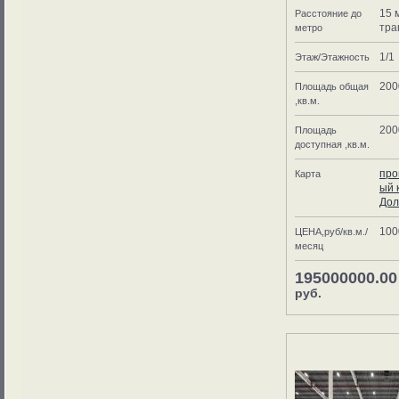
15 
Расстояние до
тра
метро
1/1
Этаж/Этажность
200
Площадь общая
,кв.м.
200
Площадь
доступная ,кв.м.
про
Карта
ый 
Дол
100
ЦЕНА,руб/кв.м./
месяц
195000000.00
руб.