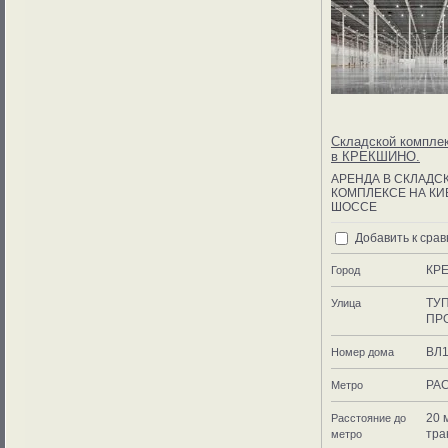
Складской комплек
в КРЕКШИНО.
АРЕНДА В СКЛАДС
КОМПЛЕКСЕ НА К
ШОССЕ
Добавить к сра
КР
Город
ТУ
Улица
ПР
ВЛ
Номер дома
РА
Метро
20 
Расстояние до
тра
метро