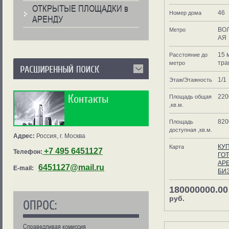
ОТКРЫТЫЕ ПЛОЩАДКИ в
46
Номер дома
АРЕНДУ
ВО
Метро
АЯ
15 
Расстояние до
тра
метро
1/1
Этаж/Этажность
Контакты
220
Площадь общая
,кв.м.
820
Площадь
доступная ,кв.м.
Адрес:
Россия, г. Москва
КУ
Карта
+7 495 6451127
Телефон:
ГО
АР
6451127@mail.ru
E-mail:
БИ
180000000.00
руб.
ОПРОС:
Справедливая комиссия