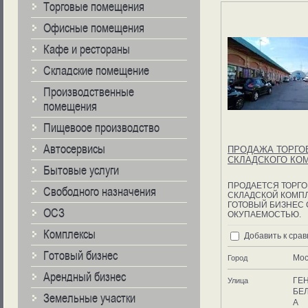
Торговые помещения
Офисные помещения
Кафе и рестораны
Складские помещение
Производственные
помещения
Пищевоое производство
Автосервисы
ПРОДАЖА ТОРГО
СКЛАДСКОГО КО
Бытовые услуги
ПРОДАЕТСЯ ТОРГО
Свободного назначения
СКЛАДСКОЙ КОМПЛ
ГОТОВЫЙ БИЗНЕС 
ОСЗ
ОКУПАЕМОСТЬЮ.
Комплексы
Добавить к сра
Готовый бизнес
Мос
Город
Арендный бизнес
ГЕ
Улица
БЕ
Земельные участки
А