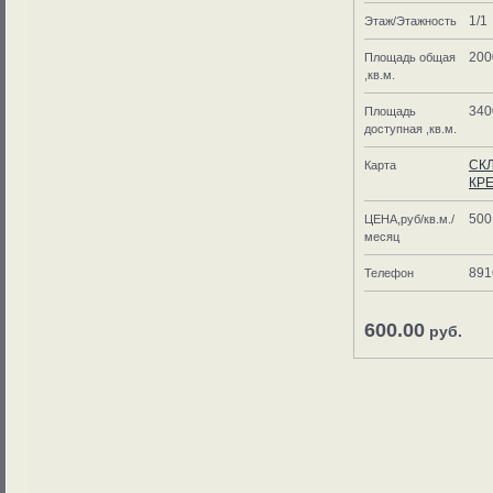
1/1
Этаж/Этажность
200
Площадь общая
,кв.м.
340
Площадь
доступная ,кв.м.
СК
Карта
КР
500
ЦЕНА,руб/кв.м./
месяц
891
Телефон
600.00
руб.